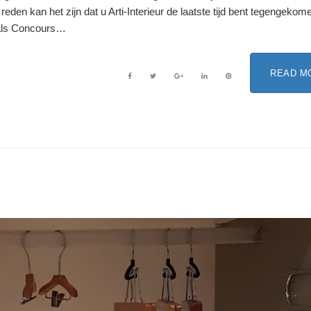
eden kan het zijn dat u Arti-Interieur de laatste tijd bent tegengekome
oals Concours…
READ M