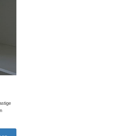
astige
en