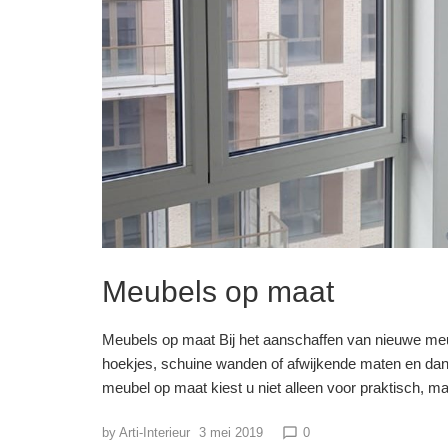
Meubels op maat
Meubels op maat Bij het aanschaffen van nieuwe meu
hoekjes, schuine wanden of afwijkende maten en dan
meubel op maat kiest u niet alleen voor praktisch, 
by
Arti-Interieur
3 mei 2019
0
chat_bubble_outline