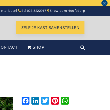
interieur.nl
Bel 023-8222917
Showroom Hoofddorp
ZELF JE KAST SAMENSTELLEN
CONTACT
SHOP
F
Li
T
Pi
W
a
n
wi
nt
h