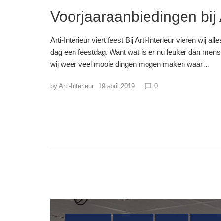
Voorjaaraanbiedingen bij A
Arti-Interieur viert feest Bij Arti-Interieur vieren wij 
dag een feestdag. Want wat is er nu leuker dan mense
wij weer veel mooie dingen mogen maken waar…
by
Arti-Interieur
19 april 2019
0
chat_bubble_outline