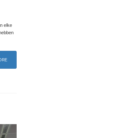
an elke
 hebben
ORE