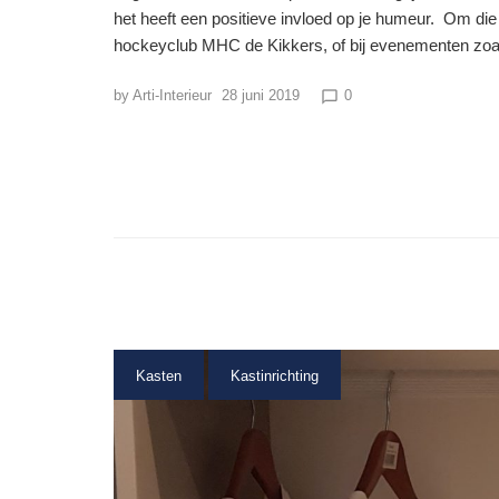
het heeft een positieve invloed op je humeur. Om die r
hockeyclub MHC de Kikkers, of bij evenementen z
by
Arti-Interieur
28 juni 2019
0
chat_bubble_outline
Kasten
Kastinrichting