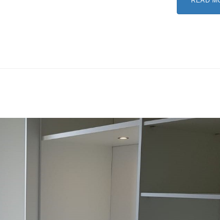
READ M