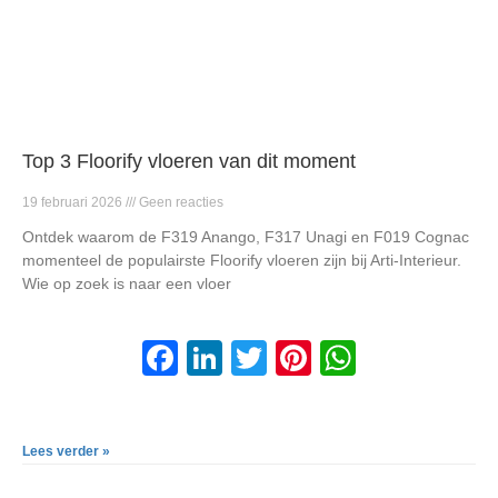
Top 3 Floorify vloeren van dit moment
19 februari 2026
Geen reacties
Ontdek waarom de F319 Anango, F317 Unagi en F019 Cognac
momenteel de populairste Floorify vloeren zijn bij Arti-Interieur.
Wie op zoek is naar een vloer
F
Li
T
Pi
W
a
n
wi
nt
h
c
k
tt
er
at
Lees verder »
e
e
er
e
s