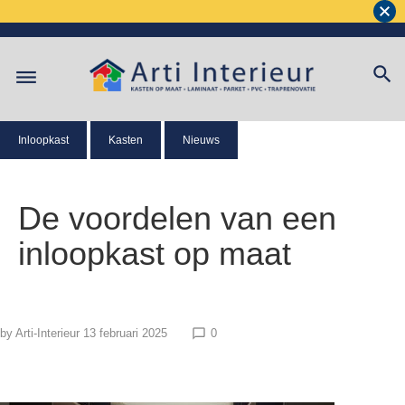
Inloopkast
Kasten
Nieuws
De voordelen van een
inloopkast op maat
by
Arti-Interieur
13 februari 2025
0
chat_bubble_outline