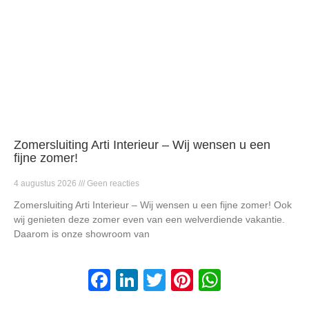
Zomersluiting Arti Interieur – Wij wensen u een
fijne zomer!
4 augustus 2026
Geen reacties
Zomersluiting Arti Interieur – Wij wensen u een fijne zomer! Ook
wij genieten deze zomer even van een welverdiende vakantie.
Daarom is onze showroom van
F
Li
T
Pi
W
a
n
wi
nt
h