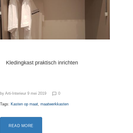
Kledingkast praktisch inrichten
by
Arti-Interieur
9 mei 2019
0
chat_bubble_outline
Tags:
Kasten op maat
,
maatwerkkasten
READ MORE