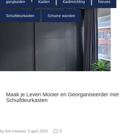
gangkasten
Kasten
Kastinrichting
Nieuws
Schuifdeurkasten
Schuine wanden
Maak je Leven Mooier en Georganiseerder met
Schuifdeurkasten
by
Arti-Interieur
3 april 2024
0
chat_bubble_outline