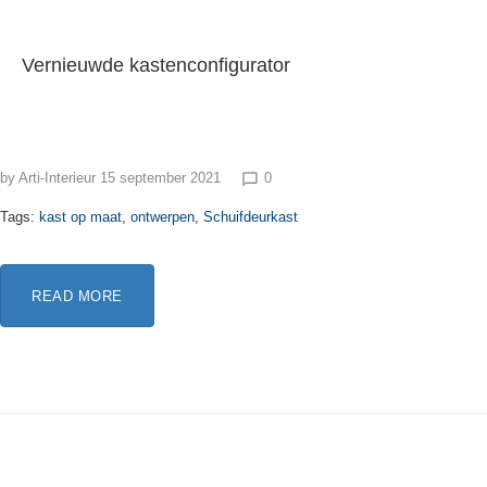
Vernieuwde kastenconfigurator
by
Arti-Interieur
15 september 2021
0
chat_bubble_outline
Tags:
kast op maat
,
ontwerpen
,
Schuifdeurkast
READ MORE