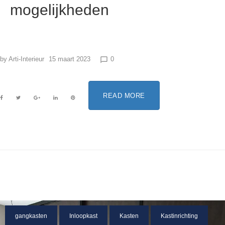
mogelijkheden
by
Arti-Interieur
15 maart 2023
0
chat_bubble_outline
READ MORE
gangkasten
Inloopkast
Kasten
Kastinrichting