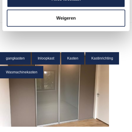
Weigeren
gangkasten
Inloopkast
Kasten
Kastinrichting
Wasmachinekasten