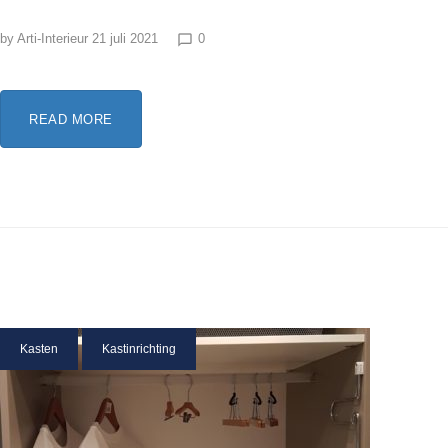
by
Arti-Interieur
21 juli 2021
0
chat_bubble_outline
READ MORE
Kasten
Kastinrichting