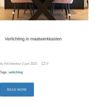
Verlichting in maatwerkkasten
by
Arti-Interieur
2 juni 2023
0
chat_bubble_outline
Tags:
verlichting
READ MORE