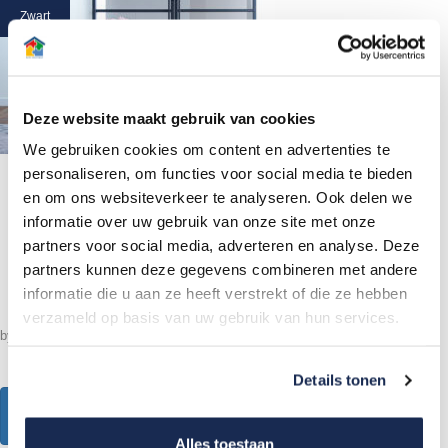
Zwart
Deze website maakt gebruik van cookies
We gebruiken cookies om content en advertenties te
personaliseren, om functies voor social media te bieden
en om ons websiteverkeer te analyseren. Ook delen we
informatie over uw gebruik van onze site met onze
5x zwart toepassen in uw interieur
partners voor social media, adverteren en analyse. Deze
partners kunnen deze gegevens combineren met andere
informatie die u aan ze heeft verstrekt of die ze hebben
verzameld op basis van uw gebruik van hun services.
by
Arti-Interieur
17 november 2021
0
chat_bubble_outline
Details tonen
READ MORE
Alles toestaan