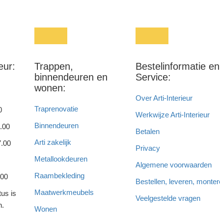
eur:
Trappen,
Bestelinformatie en
binnendeuren en
Service:
wonen:
Over Arti-Interieur
Traprenovatie
0
Werkwijze Arti-Interieur
Binnendeuren
.00
Betalen
Arti zakelijk
7.00
Privacy
Metallookdeuren
Algemene voorwaarden
Raambekleding
.00
Bestellen, leveren, monte
Maatwerkmeubels
us is
Veelgestelde vragen
n.
Wonen