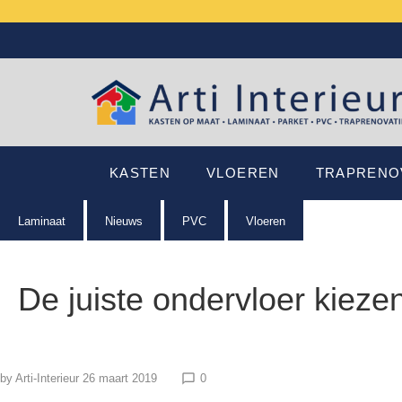
Skip
to
content
KASTEN
VLOEREN
TRAPRENO
Laminaat
Nieuws
PVC
Vloeren
De juiste ondervloer kieze
by
Arti-Interieur
26 maart 2019
0
chat_bubble_outline