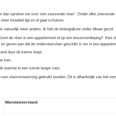
er dan spreken we over ‘een zwevende vloer’. Onder elke zwevende vlo
oer instabiel ligt en of gaat schuiven.
s natuurlijk weer anders. Ik heb de belangrijkste onder elkaar gezet.
mt de vloer in een appartement of op een bovenverdieping? Kies dan
 en geven aan dat de ondervloervloer geschikt is om in een appartem
iemand door de kamer loopt.
an kan.
e warmte in een ruimte langer vast.
oor vloerverwarming gebruikt worden. Dit is afhankelijk van het ver
Warmteweerstand