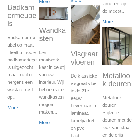
More
lamellen zijn
Badkam
de meest…
ermeube
More
ls
Wandka
sten
Badkamerme
ubel op maat
Een
Heeft u mooie
Visgraat
maatwerk
badkamertege
vloeren
kast in de stijl
ls uitgezocht
Metalloo
van uw
maar kunt u
De klassieke
interieur. Wij
nergens een
k deuren
visgraat vloer
hebben vele
wastafelkast
in de 21e
wandkasten
op…
Metallook
eeuw.
mogen
deuren
Leverbaar in
More
maken.…
Stijlvolle
laminaat,
deuren met de
lamelparket
More
look van staal
en pvc.
en de prijs
Laat…