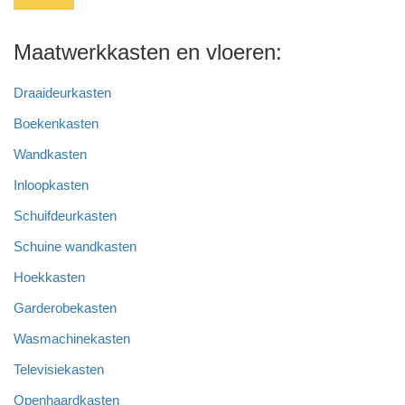
o
n
p
o
p
Maatwerkkasten en vloeren:
k
Draaideurkasten
Boekenkasten
Wandkasten
Inloopkasten
Schuifdeurkasten
Schuine wandkasten
Hoekkasten
Garderobekasten
Wasmachinekasten
Televisiekasten
Openhaardkasten