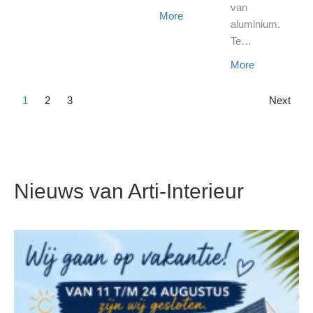
van
More
aluminium.
Te…
More
1
2
3
Next
Nieuws van Arti-Interieur