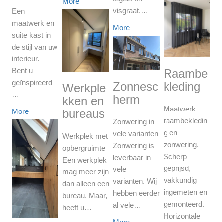
More
visgraat.…
Een
maatwerk en
More
suite kast in
de stijl van uw
interieur.
Bent u
Raambe
geïnspireerd
Zonnesc
kleding
Werkple
…
herm
kken en
Maatwerk
bureaus
More
raambekledin
Zonwering in
g en
vele varianten
Werkplek met
zonwering.
Zonwering is
opbergruimte
Scherp
leverbaar in
Een werkplek
geprijsd,
vele
mag meer zijn
vakkundig
varianten. Wij
dan alleen een
ingemeten en
hebben eerder
bureau. Maar,
gemonteerd.
al vele…
heeft u…
Horizontale
More