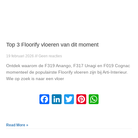
Top 3 Floorify vloeren van dit moment
19 februari 2026
Geen reacties
Ontdek waarom de F319 Anango, F317 Unagi en F019 Cognac
momenteel de populairste Floorify vloeren zijn bij Arti-Interieur.
Wie op zoek is naar een vloer
F
Li
T
Pi
W
a
n
wi
nt
h
c
k
tt
er
at
Read More »
e
e
er
e
s