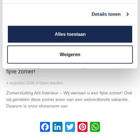
Details tonen
Alles toestaan
Weigeren
Zomersluiting Arti Interieur – Wij wensen u een
fijne zomer!
4 augustus 2026
Geen reacties
Zomersluiting Arti Interieur – Wij wensen u een fijne zomer! Ook
wij genieten deze zomer even van een welverdiende vakantie.
Daarom is onze showroom van
F
Li
T
Pi
W
a
n
wi
nt
h