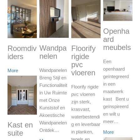
Openha
ard
meubels
Wandpa
Roomdiv
Floorify
nelen
iders
rigide
Een
pvc
openhaard
Wandpanelen
More
vloeren
geïntegreerd
Breng Stijl en
in een
Functionaliteit
Floorify rigide
maatwerk
in Uw Ruimte
pvc vloeren
kast Bent u
met Onze
zijn sterk,
geïnspireerd
Kunststof en
krasvast,
en wilt u
Akoestische
waterbestendi
meer…
Wandpanelen
Kast en
g en leverbaar
Ontdek…
suite
in planken,
More
tegels en