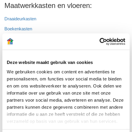
Maatwerkkasten en vloeren:
Draaideurkasten
Boekenkasten
Wandkasten
Inloopkasten
Schuifdeurkasten
Deze website maakt gebruik van cookies
Schuine wandkasten
We gebruiken cookies om content en advertenties te
personaliseren, om functies voor social media te bieden
Hoekkasten
en om ons websiteverkeer te analyseren. Ook delen we
Garderobekasten
informatie over uw gebruik van onze site met onze
Wasmachinekasten
partners voor social media, adverteren en analyse. Deze
partners kunnen deze gegevens combineren met andere
Televisiekasten
informatie die u aan ze heeft verstrekt of die ze hebben
Openhaardkasten
verzameld op basis van uw gebruik van hun services.
Badkamerkasten