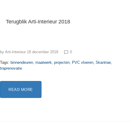
Terugblik Arti-Interieur 2018
by
Arti-Interieur
18 december 2018
0
chat_bubble_outline
Tags:
binnendeuren
,
maatwerk
,
projecten
,
PVC vloeren
,
Skantrae
,
traprenovatie
READ MORE