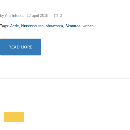
by
Arti-Interieur
12 april 2018
0
chat_bubble_outline
Tags:
Actie
,
binnendeuren
,
showroom
,
Skantrae
,
wonen
READ MORE