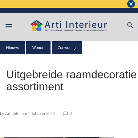
Nieuws
Wonen
Zonwering
Uitgebreide raamdecoratie
assortiment
by
Arti-Interieur
8 februari 2024
0
chat_bubble_outline