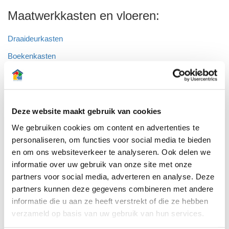
Maatwerkkasten en vloeren:
Draaideurkasten
Boekenkasten
Wandkasten
Inloopkasten
Schuifdeurkasten
Deze website maakt gebruik van cookies
Schuine wandkasten
We gebruiken cookies om content en advertenties te
personaliseren, om functies voor social media te bieden
Hoekkasten
en om ons websiteverkeer te analyseren. Ook delen we
Garderobekasten
informatie over uw gebruik van onze site met onze
partners voor social media, adverteren en analyse. Deze
Wasmachinekasten
partners kunnen deze gegevens combineren met andere
Televisiekasten
informatie die u aan ze heeft verstrekt of die ze hebben
Openhaardkasten
verzameld op basis van uw gebruik van hun services.