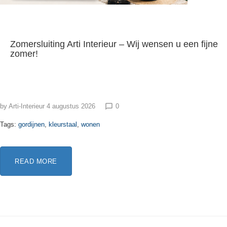
Zomersluiting Arti Interieur – Wij wensen u een fijne
zomer!
by
Arti-Interieur
4 augustus 2026
0
chat_bubble_outline
Tags:
gordijnen
,
kleurstaal
,
wonen
READ MORE