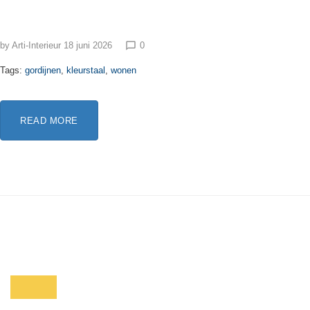
by
Arti-Interieur
18 juni 2026
0
chat_bubble_outline
Tags:
gordijnen
,
kleurstaal
,
wonen
READ MORE