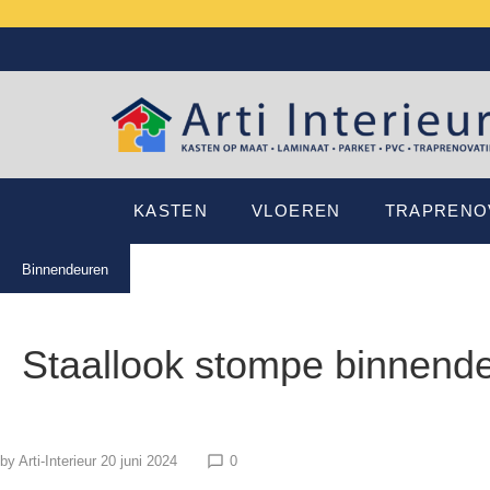
KASTEN
VLOEREN
TRAPRENO
Binnendeuren
Staallook stompe binnend
by
Arti-Interieur
20 juni 2024
0
chat_bubble_outline