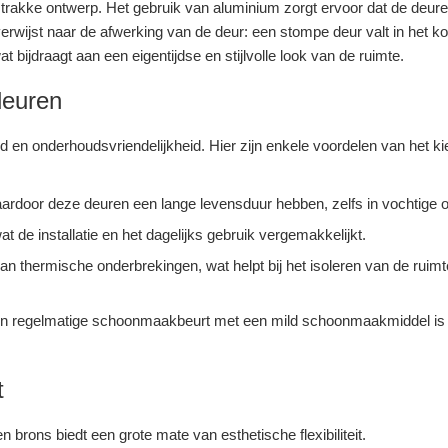
trakke ontwerp. Het gebruik van aluminium zorgt ervoor dat de deuren
erwijst naar de afwerking van de deur: een stompe deur valt in het k
at bijdraagt aan een eigentijdse en stijlvolle look van de ruimte.
deuren
 en onderhoudsvriendelijkheid. Hier zijn enkele voordelen van het k
waardoor deze deuren een lange levensduur hebben, zelfs in vochtige
t de installatie en het dagelijks gebruik vergemakkelijkt.
n thermische onderbrekingen, wat helpt bij het isoleren van de ruim
Een regelmatige schoonmaakbeurt met een mild schoonmaakmiddel is
t
 brons biedt een grote mate van esthetische flexibiliteit.