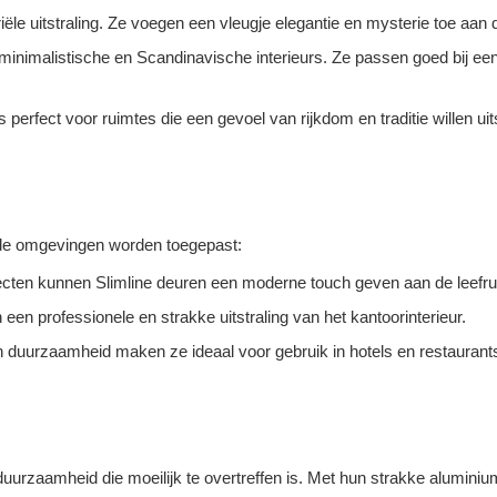
ële uitstraling. Ze voegen een vleugje elegantie en mysterie toe aan 
oor minimalistische en Scandinavische interieurs. Ze passen goed bij e
s perfect voor ruimtes die een gevoel van rijkdom en traditie willen uit
ende omgevingen worden toegepast:
cten kunnen Slimline deuren een moderne touch geven aan de leefru
een professionele en strakke uitstraling van het kantoorinterieur.
 duurzaamheid maken ze ideaal voor gebruik in hotels en restaurants, w
en duurzaamheid die moeilijk te overtreffen is. Met hun strakke alumin