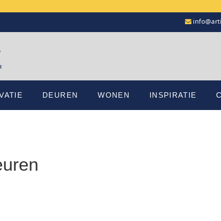
info@arti
VATIE
DEUREN
WONEN
INSPIRATIE
euren