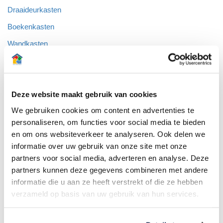
Draaideurkasten
Boekenkasten
Wandkasten
Inloopkasten
Schuifdeurkasten
Deze website maakt gebruik van cookies
Schuine wandkasten
We gebruiken cookies om content en advertenties te
Hoekkasten
personaliseren, om functies voor social media te bieden
Garderobekasten
en om ons websiteverkeer te analyseren. Ook delen we
Wasmachinekasten
informatie over uw gebruik van onze site met onze
partners voor social media, adverteren en analyse. Deze
Televisiekasten
partners kunnen deze gegevens combineren met andere
Openhaardkasten
informatie die u aan ze heeft verstrekt of die ze hebben
verzameld op basis van uw gebruik van hun services.
Badkamerkasten
Werkplekken en kantoorinrichting