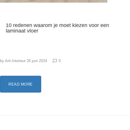
10 redenen waarom je moet kiezen voor een
laminaat vloer
by
Arti-Interieur
26 juni 2024
0
chat_bubble_outline
READ MORE