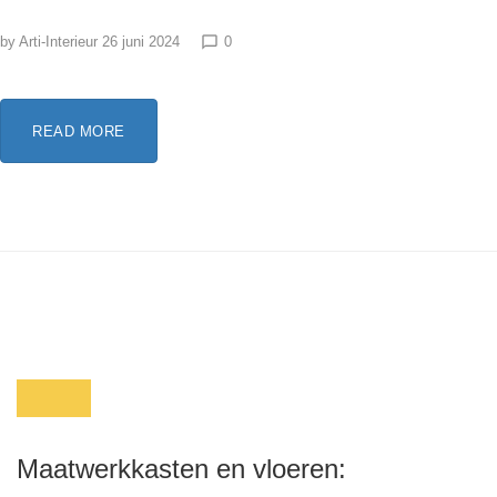
by
Arti-Interieur
26 juni 2024
0
chat_bubble_outline
READ MORE
Maatwerkkasten en vloeren: