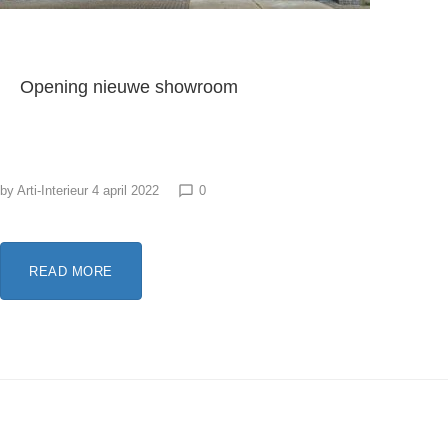
Opening nieuwe showroom
by
Arti-Interieur
4 april 2022
0
chat_bubble_outline
READ MORE