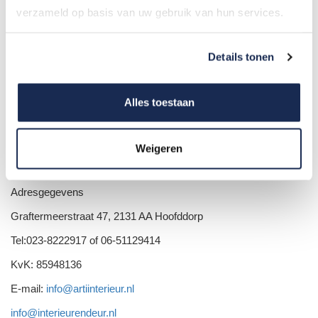
verzameld op basis van uw gebruik van hun services.
Openingstijden
Dinsdag: 9.00 - 17.00
Details tonen
Woensdag: 9.00 - 17.00
Donderdag: 9.00 - 17.00
Alles toestaan
Vrijdag: 9.00 - 17.00
Zaterdag: 10.00 - 16.00
Weigeren
Van 11 t/m 24 augustus is Arti-Interieur gesloten.
Adresgegevens
Graftermeerstraat 47, 2131 AA Hoofddorp
Tel:023-8222917 of 06-51129414
KvK: 85948136
E-mail:
info@artiinterieur.nl
info@interieurendeur.nl