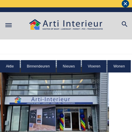
Aktie
Binnendeuren
Nieuws
Vloeren
Wonen