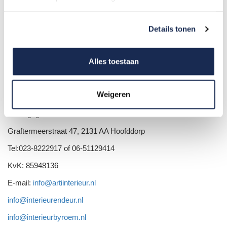
Dinsdag: 9.00 - 17.00
Woensdag: 9.00 - 17.00
Details tonen
Donderdag: 9.00 - 17.00
Alles toestaan
Vrijdag: 9.00 - 17.00
Zaterdag: 10.00 - 16.00
Weigeren
Van 11 t/m 24 augustus is Arti-Interieur gesloten.
Adresgegevens
Graftermeerstraat 47, 2131 AA Hoofddorp
Tel:023-8222917 of 06-51129414
KvK: 85948136
E-mail:
info@artiinterieur.nl
info@interieurendeur.nl
info@interieurbyroem.nl