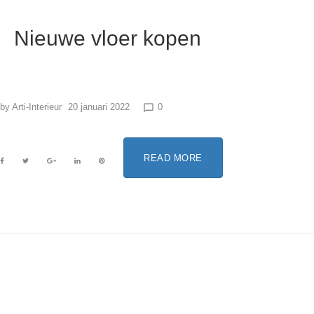
Nieuwe vloer kopen
by
Arti-Interieur
20 januari 2022
0
chat_bubble_outline
READ MORE