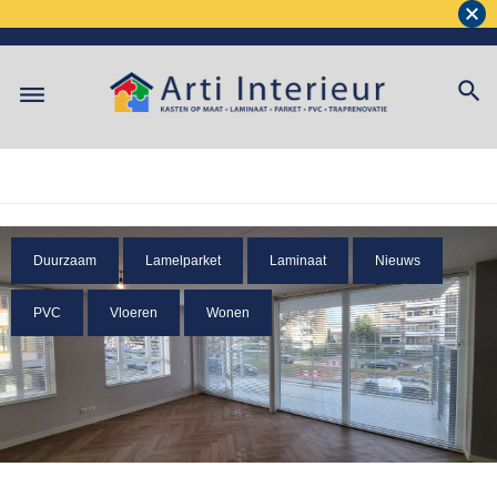
Duurzaam
Lamelparket
Laminaat
Nieuws
PVC
Vloeren
Wonen