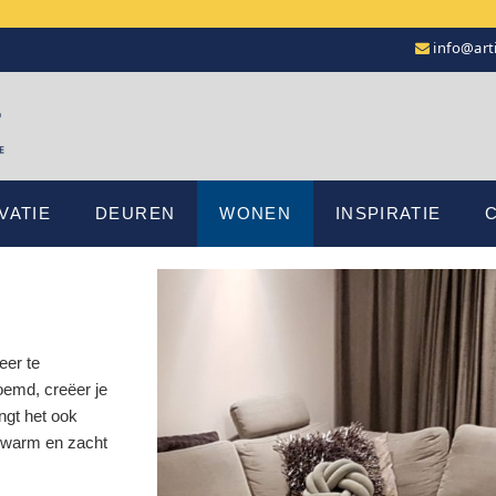
info@arti
VATIE
DEUREN
WONEN
INSPIRATIE
eer te
noemd, creëer je
ngt het ook
k warm en zacht