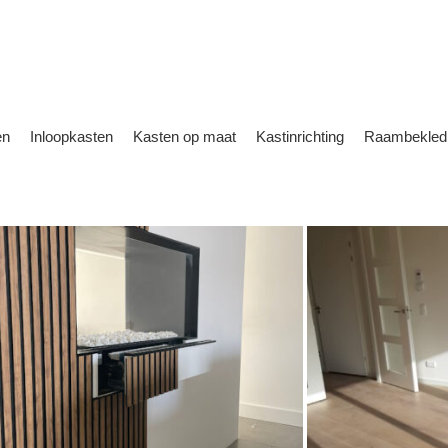
en
Inloopkasten
Kasten op maat
Kastinrichting
Raambekled