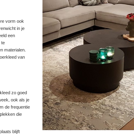
dere vorm ook
enwicht in je
eeld een
 te
en materialen.
vloerkleed van
rkleed zo goed
week, ook als je
om de frequentie
 plekken die
laats blijft