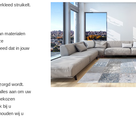
kleed struikelt.
an materialen
ze
eed dat in jouw
ezorgd wordt.
 alles aan om uw
 gekozen
 bij u
 houden wij u