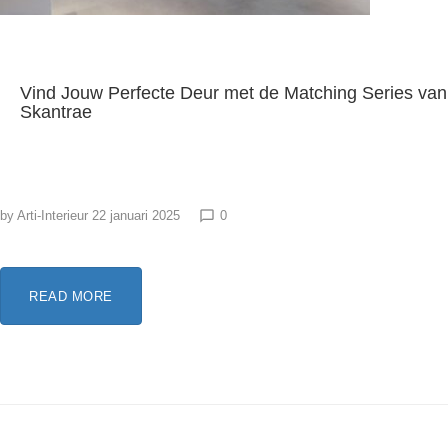
Vind Jouw Perfecte Deur met de Matching Series van
Skantrae
by
Arti-Interieur
22 januari 2025
0
chat_bubble_outline
READ MORE