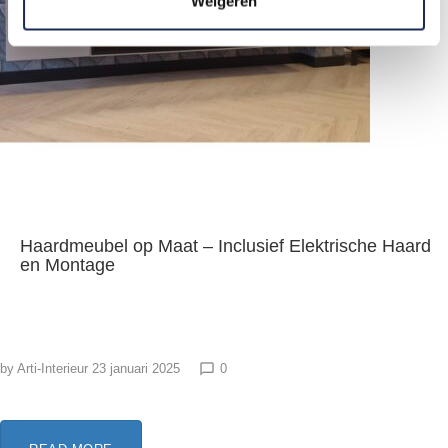
Weigeren
Haardmeubel op Maat – Inclusief Elektrische Haard
en Montage
by
Arti-Interieur
23 januari 2025
0
chat_bubble_outline