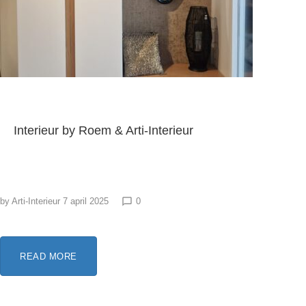
Interieur by Roem & Arti-Interieur
by
Arti-Interieur
7 april 2025
0
chat_bubble_outline
READ MORE