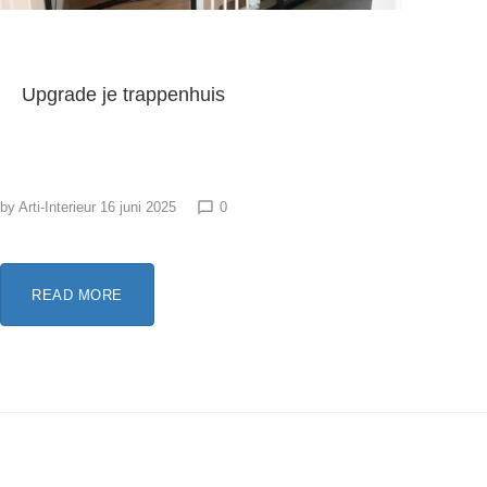
Upgrade je trappenhuis
by
Arti-Interieur
16 juni 2025
0
chat_bubble_outline
READ MORE