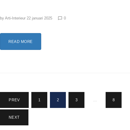
by
Arti-Interieur
22 januari 2025
0
chat_bubble_outline
READ MORE
PREV
1
2
3
…
8
NEXT