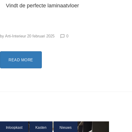
Vindt de perfecte laminaatvloer
by
Arti-Interieur
20 februari 2025
0
chat_bubble_outline
READ MORE
Inloopkast
Kasten
Nieuws