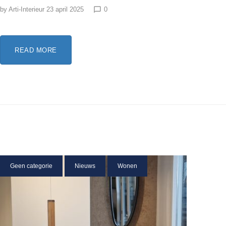
by
Arti-Interieur
23 april 2025
0
chat_bubble_outline
READ MORE
Geen categorie
Nieuws
Wonen