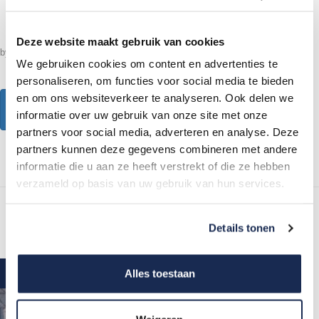
Deze website maakt gebruik van cookies
by
Arti-Interieur
31 januari 2025
0
chat_bubble_outline
We gebruiken cookies om content en advertenties te
personaliseren, om functies voor social media te bieden
en om ons websiteverkeer te analyseren. Ook delen we
READ MORE
informatie over uw gebruik van onze site met onze
partners voor social media, adverteren en analyse. Deze
partners kunnen deze gegevens combineren met andere
informatie die u aan ze heeft verstrekt of die ze hebben
verzameld op basis van uw gebruik van hun services.
Details tonen
Alles toestaan
Kasten
Nieuws
Wonen