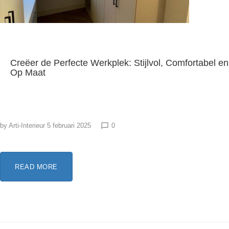
Creëer de Perfecte Werkplek: Stijlvol, Comfortabel en
Op Maat
by
Arti-Interieur
5 februari 2025
0
chat_bubble_outline
READ MORE