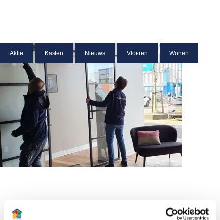
Aktie
Kasten
Nieuws
Vloeren
Wonen
Vacature: BBL leerling Hout en meubileringscollege