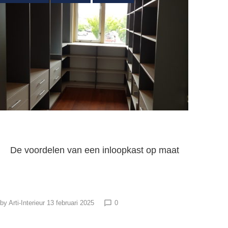
De voordelen van een inloopkast op maat
by
Arti-Interieur
13 februari 2025
0
chat_bubble_outline