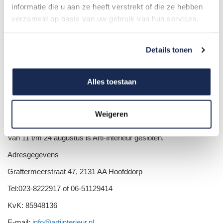
Over Arti-Interieur:
informatie die u aan ze heeft verstrekt of die ze hebben
verzameld op basis van uw gebruik van hun services.
Openingstijden
Details tonen
Dinsdag: 9.00 - 17.00
Woensdag: 9.00 - 17.00
Alles toestaan
Donderdag: 9.00 - 17.00
Vrijdag: 9.00 - 17.00
Weigeren
Zaterdag: 10.00 - 16.00
Van 11 t/m 24 augustus is Arti-Interieur gesloten.
Adresgegevens
Graftermeerstraat 47, 2131 AA Hoofddorp
Tel:023-8222917 of 06-51129414
KvK: 85948136
E-mail:
info@artiinterieur.nl