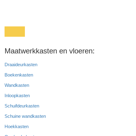
c
k
tt
er
at
e
e
er
e
s
b
dI
st
A
o
n
p
o
p
Maatwerkkasten en vloeren:
k
Draaideurkasten
Boekenkasten
Wandkasten
Inloopkasten
Schuifdeurkasten
Schuine wandkasten
Hoekkasten