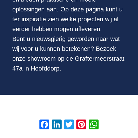
oplossingen aan. Op deze pagina kunt u
ter inspiratie zien welke projecten wij al
eerder hebben mogen afleveren.
Bent u nieuwsgierig geworden naar wat
wij voor u kunnen betekenen? Bezoek
onze showroom op de Graftermeerstraat
47a in Hoofddorp.
F
Li
T
Pi
W
a
n
wi
nt
h